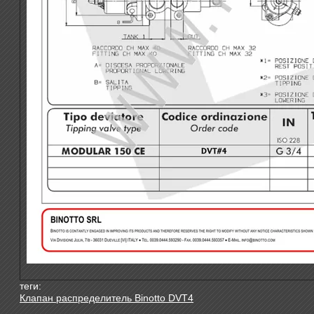
теги:
Клапан распределитель Binotto DVT4