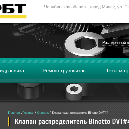
Челябинская область, город Миасс, ул. П
8 (3513
8
Гидравлика
Ремонт грузовиков
Техосмот
Главная
 \ 
Главная
 \ 
Клапаны
 \ Клапан распределитель Binotto DVT#4
Клапан распределитель Binotto DVT#