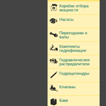
Коробки отбора
мощности
Насосы
Переходники и
валы
Комплекты
гидрофикации
Гидравлические
распределители
Гидроцилиндры
Клапаны
Баки