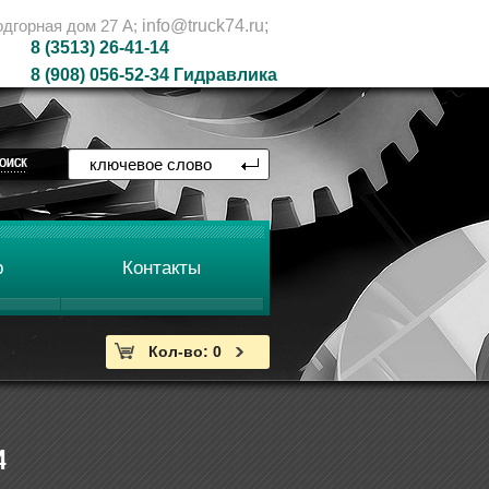
одгорная дом 27 А;
info@truck74.ru;
) 26-41-14
 (908)
056-52-34 Гидравлика
р
Контакты
Кол-во: 0
4